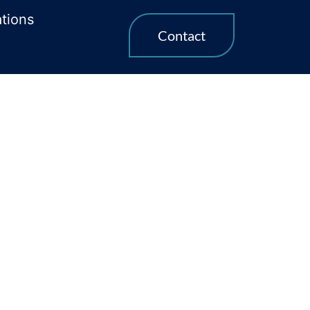
ations
Contact
esure à