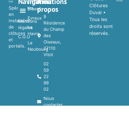
Navigation
Informations
À
Clôtures
propos
Spécialistes
Elbeuf
Duval •
en
9
Evreux
Tous les
installation
Nos réalisations
Nos Partenaires
Mentions
Résidence
droits sont
de
Le
légales
du Champ
réservés.
clôtures
Havre
des
C.G.U
et
Oiseaux,
Le
portails.
27110
Neubourg
Vitot
02
59
22
99
02
Nous
contacter