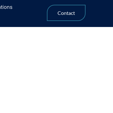
ations
Contact
el à Le