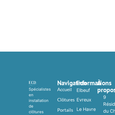
Navigation
Informations
À
propo
Accueil
Spécialistes
Elbeuf
en
9
Clôtures
Evreux
installation
Rési
de
Le Havre
Portails
du C
clôtures