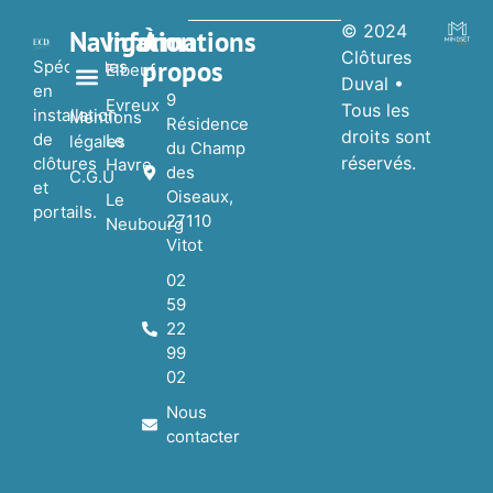
© 2024
Navigation
Informations
À
Clôtures
propos
Spécialistes
Elbeuf
Duval •
en
9
Evreux
Tous les
installation
Nos réalisations
Nos Partenaires
Mentions
Résidence
droits sont
de
Le
légales
du Champ
réservés.
clôtures
Havre
des
C.G.U
et
Oiseaux,
Le
portails.
27110
Neubourg
Vitot
02
59
22
99
02
Nous
contacter