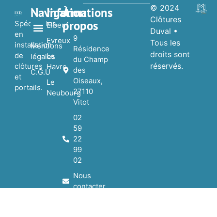
© 2024
Navigation
Informations
À
Clôtures
propos
Spécialistes
Elbeuf
Duval •
en
9
Evreux
Tous les
installation
Nos réalisations
Nos Partenaires
Mentions
Résidence
droits sont
de
Le
légales
du Champ
réservés.
clôtures
Havre
des
C.G.U
et
Oiseaux,
Le
portails.
27110
Neubourg
Vitot
02
59
22
99
02
Nous
contacter