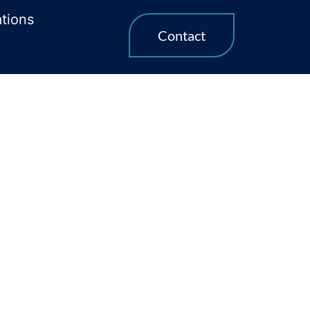
ations
Contact
u Havre