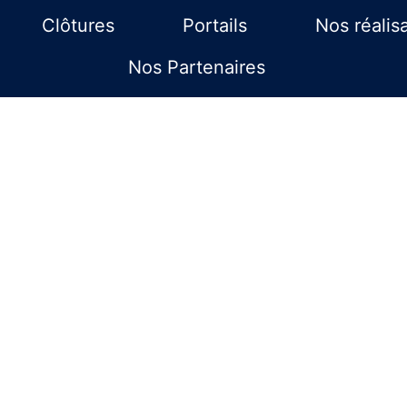
Clôtures
Portails
Nos réalis
Nos Partenaires
u matériel de 
au Havre