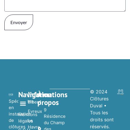
Envoyer
© 2024
Navigation
Informations
À
Clôtures
propos
Spécialistes
Elbeuf
Duval •
en
9
Evreux
Tous les
installation
Nos réalisations
Nos Partenaires
Mentions
Résidence
droits sont
de
Le
légales
du Champ
réservés.
clôtures
Havre
des