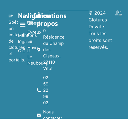
© 2024
Navigation
Informations
À
Clôtures
propos
Spécialistes
Elbeuf
Duval •
en
9
Evreux
Tous les
installation
Nos réalisations
Nos Partenaires
Mentions
Résidence
droits sont
de
Le
légales
du Champ
réservés.
clôtures
Havre
des
C.G.U
et
Oiseaux,
Le
portails.
27110
Neubourg
Vitot
02
59
22
99
02
Nous
contacter