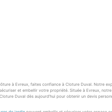
lôture à Evreux, faites confiance à Cloture Duval. Notre ex
curiser et embellir votre propriété. Située à Evreux, notre
loture Duval dès aujourd’hui pour obtenir un devis pers
ures de jardin
peuvent embellir et sécuriser votre espace ex