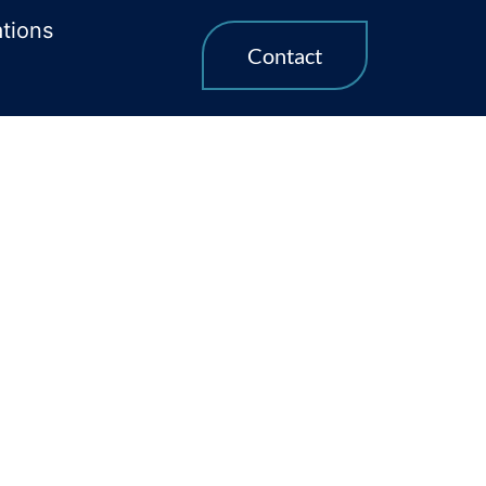
ations
Contact
 Evreux