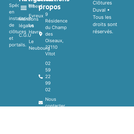
Clôtures
propos
Spécialistes
Elbeuf
Duval •
en
9
Evreux
Tous les
installation
Nos réalisations
Nos Partenaires
Mentions
Résidence
droits sont
de
Le
légales
du Champ
réservés.
clôtures
Havre
des
C.G.U
et
Oiseaux,
Le
portails.
27110
Neubourg
Vitot
02
59
22
99
02
Nous
contacter