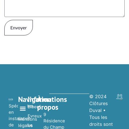
Envoyer
© 2024
Navigation
Informations
À
Clôtures
propos
Spécialistes
Elbeuf
Duval •
en
9
Evreux
Tous les
installation
Nos réalisations
Nos Partenaires
Mentions
Résidence
droits sont
de
Le
légales
du Champ