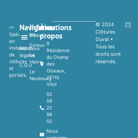
© 2024
Navigation
Informations
À
Clôtures
propos
Spécialistes
Elbeuf
Duval •
en
9
Evreux
Tous les
installation
Nos réalisations
Nos Partenaires
Mentions
Résidence
droits sont
de
Le
légales
du Champ
réservés.
clôtures
Havre
des
C.G.U
et
Oiseaux,
Le
portails.
27110
Neubourg
Vitot
02
59
22
99
02
Nous
contacter